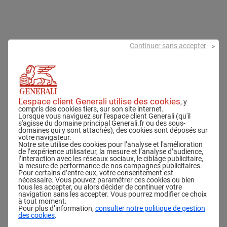
Continuer sans accepter
R
é
s
i
L'espace client Generali utilise des cookies
, y
compris des cookies tiers, sur son site internet.
Lorsque vous naviguez sur l'espace client Generali (qu'il
l
s'agisse du domaine principal Generali.fr ou des sous-
domaines qui y sont attachés), des cookies sont déposés sur
i
votre navigateur.
Notre site utilise des cookies pour l’analyse et l'amélioration
a
de l’expérience utilisateur, la mesure et l’analyse d’audience,
l’interaction avec les réseaux sociaux, le ciblage publicitaire,
la mesure de performance de nos campagnes publicitaires.
t
Pour certains d’entre eux, votre consentement est
nécessaire. Vous pouvez paramétrer ces cookies ou bien
i
tous les accepter, ou alors décider de continuer votre
navigation sans les accepter. Vous pourrez modifier ce choix
o
à tout moment.
Pour plus d’information,
consulter notre politique de gestion
des cookies
.
n