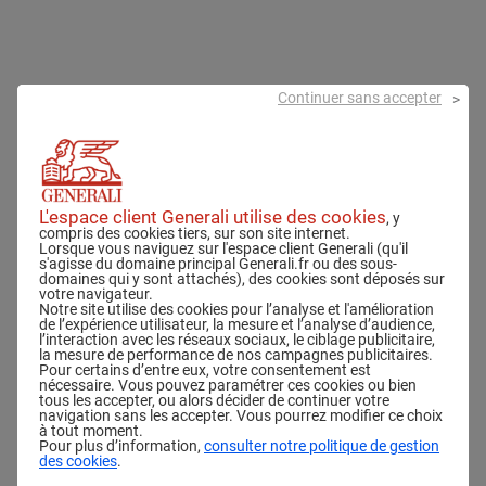
Continuer sans accepter
D
é
p
ô
L'espace client Generali utilise des cookies
, y
compris des cookies tiers, sur son site internet.
Lorsque vous naviguez sur l'espace client Generali (qu'il
t
s'agisse du domaine principal Generali.fr ou des sous-
domaines qui y sont attachés), des cookies sont déposés sur
j
votre navigateur.
Notre site utilise des cookies pour l’analyse et l'amélioration
u
de l’expérience utilisateur, la mesure et l’analyse d’audience,
l’interaction avec les réseaux sociaux, le ciblage publicitaire,
la mesure de performance de nos campagnes publicitaires.
s
Pour certains d’entre eux, votre consentement est
nécessaire. Vous pouvez paramétrer ces cookies ou bien
t
tous les accepter, ou alors décider de continuer votre
navigation sans les accepter. Vous pourrez modifier ce choix
i
à tout moment.
Pour plus d’information,
consulter notre politique de gestion
des cookies
.
f