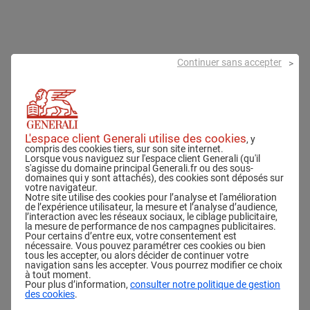
Continuer sans accepter
D
e
m
a
L'espace client Generali utilise des cookies
, y
compris des cookies tiers, sur son site internet.
Lorsque vous naviguez sur l'espace client Generali (qu'il
n
s'agisse du domaine principal Generali.fr ou des sous-
domaines qui y sont attachés), des cookies sont déposés sur
d
votre navigateur.
Notre site utilise des cookies pour l’analyse et l'amélioration
e
de l’expérience utilisateur, la mesure et l’analyse d’audience,
l’interaction avec les réseaux sociaux, le ciblage publicitaire,
la mesure de performance de nos campagnes publicitaires.
d
Pour certains d’entre eux, votre consentement est
nécessaire. Vous pouvez paramétrer ces cookies ou bien
e
tous les accepter, ou alors décider de continuer votre
navigation sans les accepter. Vous pourrez modifier ce choix
d
à tout moment.
Pour plus d’information,
consulter notre politique de gestion
des cookies
.
é