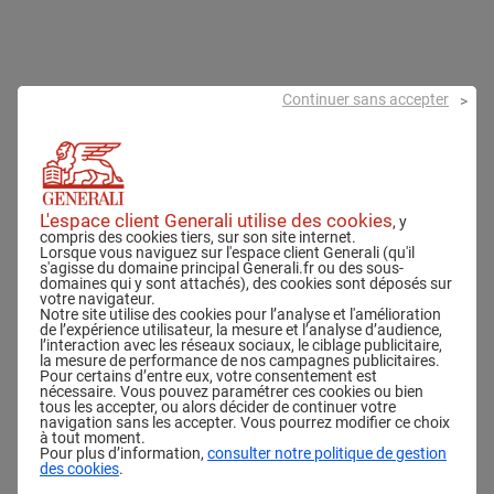
Continuer sans accepter
A
t
t
e
L'espace client Generali utilise des cookies
, y
compris des cookies tiers, sur son site internet.
Lorsque vous naviguez sur l'espace client Generali (qu'il
s
s'agisse du domaine principal Generali.fr ou des sous-
domaines qui y sont attachés), des cookies sont déposés sur
t
votre navigateur.
Notre site utilise des cookies pour l’analyse et l'amélioration
a
de l’expérience utilisateur, la mesure et l’analyse d’audience,
l’interaction avec les réseaux sociaux, le ciblage publicitaire,
la mesure de performance de nos campagnes publicitaires.
t
Pour certains d’entre eux, votre consentement est
nécessaire. Vous pouvez paramétrer ces cookies ou bien
i
tous les accepter, ou alors décider de continuer votre
navigation sans les accepter. Vous pourrez modifier ce choix
o
à tout moment.
Pour plus d’information,
consulter notre politique de gestion
des cookies
.
n